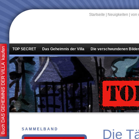
Startseite
|
Neuigkeiten
|
von 
TOP SECRET
Das Geheimnis der Villa
Die verschwundenen Bilde
SAMMELBAND
Die Tä