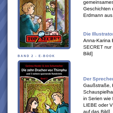
gemeinsames 
Geschichten 
Erdmann aus. 
Die Illustrato
Anna-Karina 
SECRET nur h
Bild]
BAND 2 - E-BOOK
Der Spreche
Gaußstraße,
Schauspielhau
in Serien w
LIEBE oder 
auf das Bild]