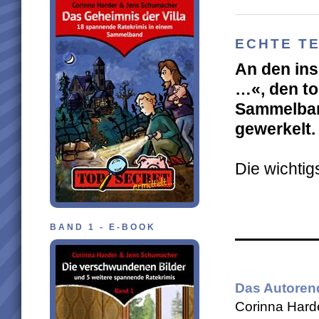
ECHTE T
An den ins
…«, den to
Sammelban
gewerkelt.
Die wichtigs
BAND 1 - E-BOOK
Das Autoren
Corinna Hard